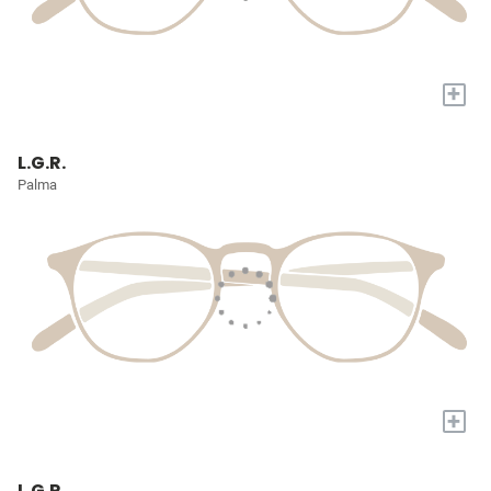
+
L.G.R.
Palma
+
L.G.R.