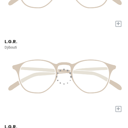
+
L.G.R.
Djibouti
+
L.G.R.