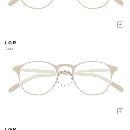
+
L.G.R.
Juba
+
L.G.R.