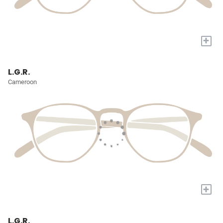
+
L.G.R.
Cameroon
+
L.G.R.