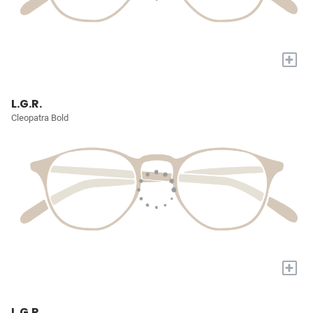
+
L.G.R.
Cleopatra Bold
+
L.G.R.