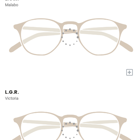
Malabo
+
L.G.R.
Victoria