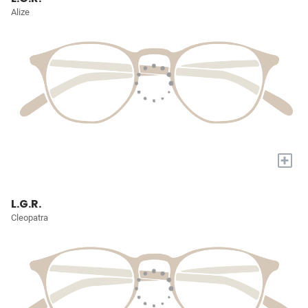
Alize
+
L.G.R.
Cleopatra