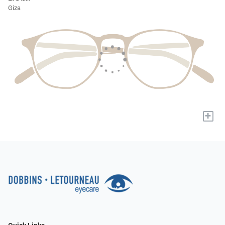
Giza
+