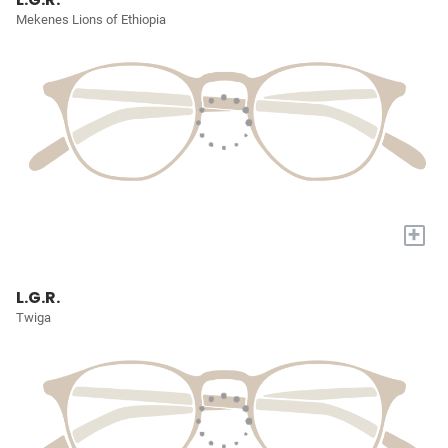
Mekenes Lions of Ethiopia
+
L.G.R.
Twiga