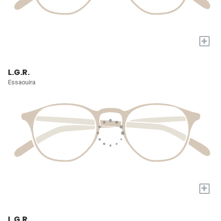
+
L.G.R.
Essaouira
+
L.G.R.