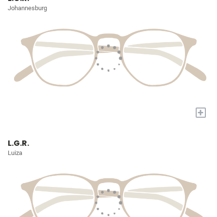
Johannesburg
+
L.G.R.
Luiza