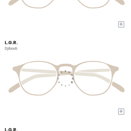
+
L.G.R.
Djibouti
+
L.G.R.