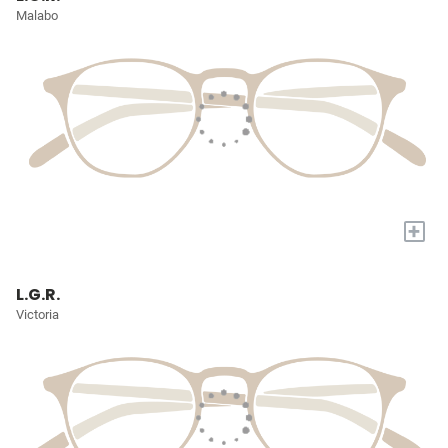
Malabo
+
L.G.R.
Victoria