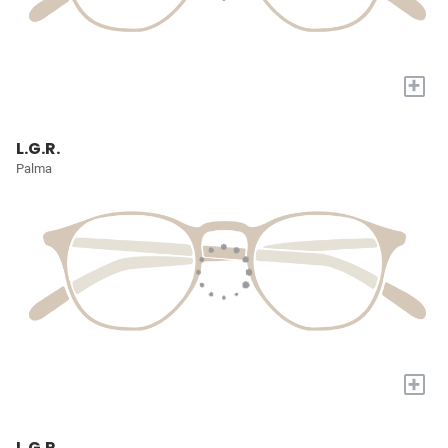
+
L.G.R.
Palma
+
L.G.R.