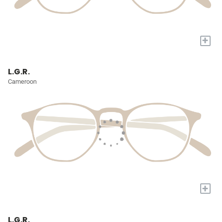
+
L.G.R.
Cameroon
+
L.G.R.