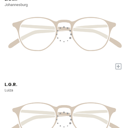
Johannesburg
+
L.G.R.
Luiza