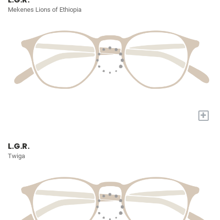
Mekenes Lions of Ethiopia
+
L.G.R.
Twiga