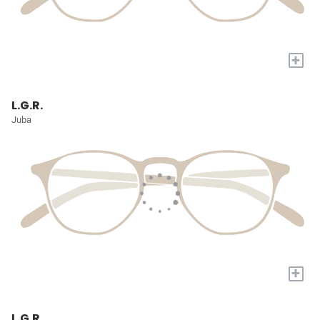
+
L.G.R.
Juba
+
L.G.R.