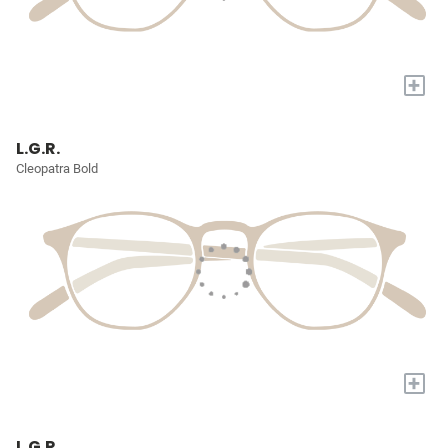
+
L.G.R.
Cleopatra Bold
+
L.G.R.