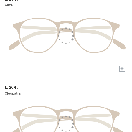
Alize
+
L.G.R.
Cleopatra