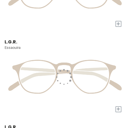
+
L.G.R.
Essaouira
+
L.G.R.