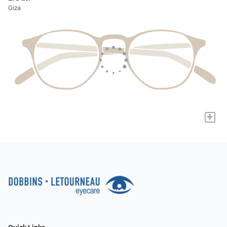
Giza
+