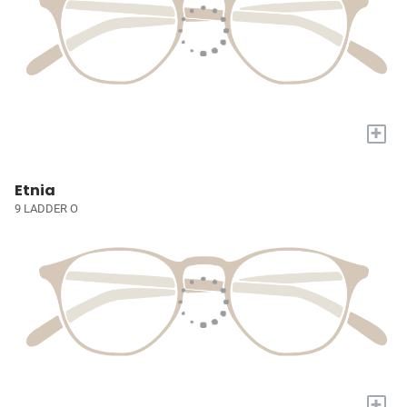
+
Etnia
9 LADDER O
+