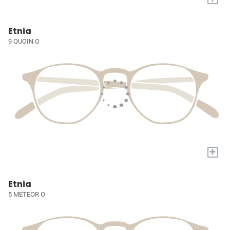
Etnia
9 QUOIN O
+
Etnia
5 METEOR O