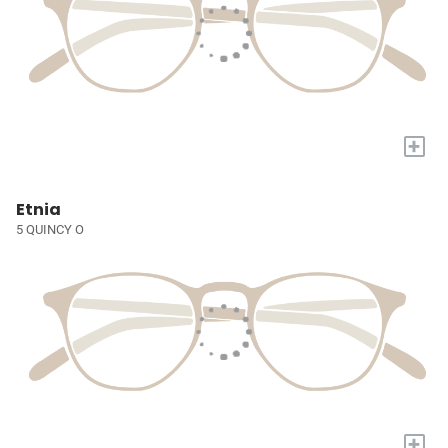
+
Etnia
5 QUINCY O
+